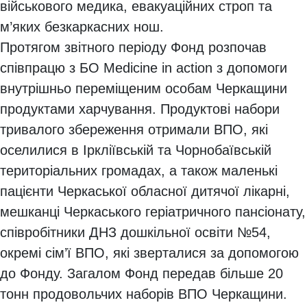
військового медика, евакуаційних строп та
м’яких безкаркасних нош.
Протягом звітного періоду Фонд розпочав
співпрацю з БО Medicine in action з допомоги
внутрішньо переміщеним особам Черкащини
продуктами харчування. Продуктові набори
тривалого збереження отримали ВПО, які
оселилися в Іркліївській та Чорнобаївській
територіальних громадах, а також маленькі
пацієнти Черкаської обласної дитячої лікарні,
мешканці Черкаського геріатричного пансіонату,
співробітники ДНЗ дошкільної освіти №54,
окремі сім’ї ВПО, які зверталися за допомогою
до Фонду. Загалом Фонд передав більше 20
тонн продовольчих наборів ВПО Черкащини.