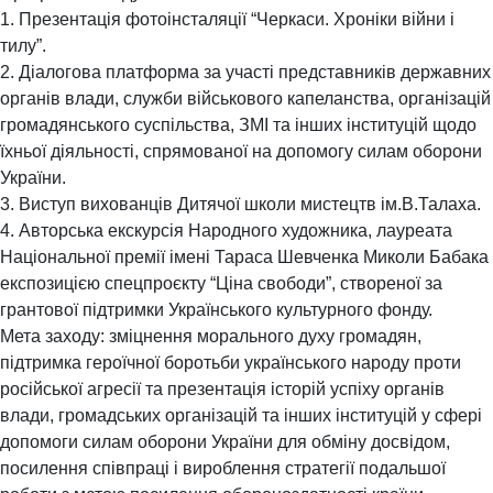
1. Презентація фотоінсталяції “Черкаси. Хроніки війни і
тилу”.
2. Діалогова платформа за участі представників державних
органів влади, служби військового капеланства, організацій
громадянського суспільства, ЗМІ та інших інституцій щодо
їхньої діяльності, спрямованої на допомогу силам оборони
України.
3. Виступ вихованців Дитячої школи мистецтв ім.В.Талаха.
4. Авторська екскурсія Народного художника, лауреата
Національної премії імені Тараса Шевченка Миколи Бабака
експозицією спецпроєкту “Ціна свободи”, створеної за
грантової підтримки Українського культурного фонду.
Мета заходу: зміцнення морального духу громадян,
підтримка героїчної боротьби українського народу проти
російської агресії та презентація історій успіху органів
влади, громадських організацій та інших інституцій у сфері
допомоги силам оборони України для обміну досвідом,
посилення співпраці і вироблення стратегії подальшої