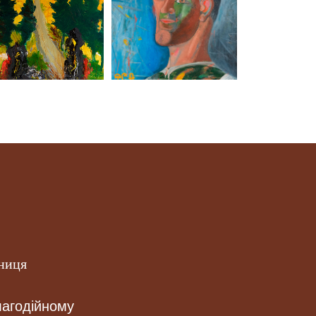
ниця
лагодійному