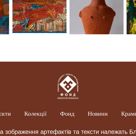
єкти
Колекції
Фонд
Новини
Крам
на зображення артефактів та тексти належать Б